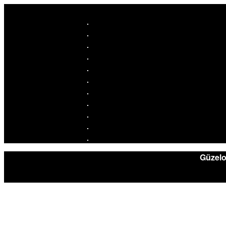
Güzelo