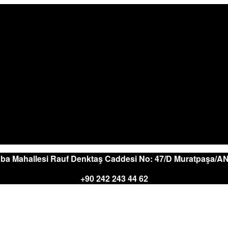
ba Mahallesi Rauf Denktaş Caddesi No: 47/D Muratpaşa/
+90 242 243 44 62