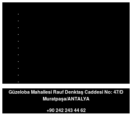
Güzeloba Mahallesi Rauf Denktaş Caddesi No: 47/D
Muratpaşa/ANTALYA
+90 242 243 44 62