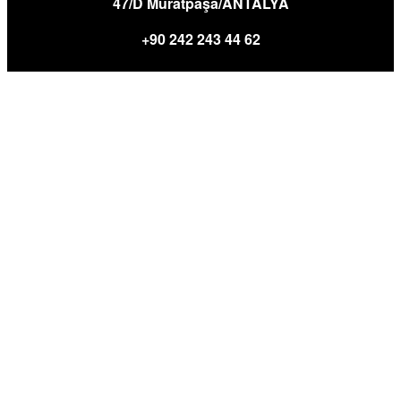
47/D Muratpaşa/ANTALYA
+90 242 243 44 62