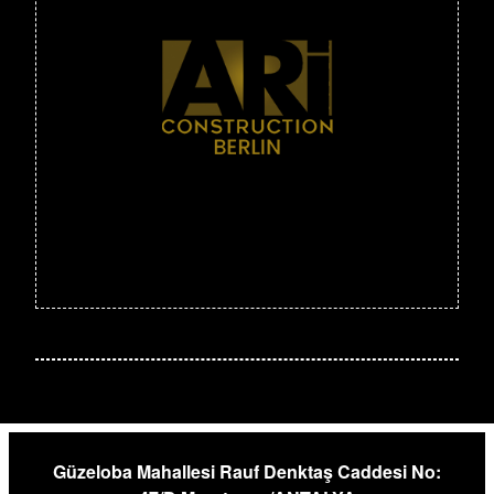
Güzeloba Mahallesi Rauf Denktaş Caddesi No: